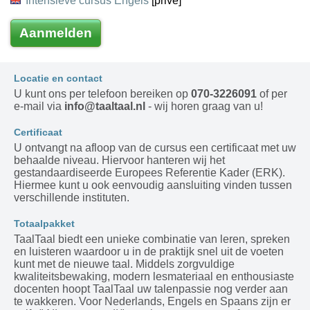
Intensieve cursus Engels
[prive]
Aanmelden
Locatie en contact
U kunt ons per telefoon bereiken op
070-3226091
of per
e-mail via
info@taaltaal.nl
- wij horen graag van u!
Certificaat
U ontvangt na afloop van de cursus een certificaat met uw
behaalde niveau. Hiervoor hanteren wij het
gestandaardiseerde Europees Referentie Kader (ERK).
Hiermee kunt u ook eenvoudig aansluiting vinden tussen
verschillende instituten.
Totaalpakket
TaalTaal biedt een unieke combinatie van leren, spreken
en luisteren waardoor u in de praktijk snel uit de voeten
kunt met de nieuwe taal. Middels zorgvuldige
kwaliteitsbewaking, modern lesmateriaal en enthousiaste
docenten hoopt TaalTaal uw talenpassie nog verder aan
te wakkeren. Voor Nederlands, Engels en Spaans zijn er