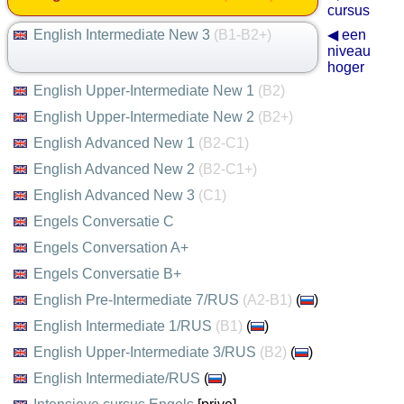
cursus
English Intermediate New 3
(B1-B2+)
◀ een
niveau
hoger
English Upper-Intermediate New 1
(B2)
English Upper-Intermediate New 2
(B2+)
English Advanced New 1
(B2-C1)
English Advanced New 2
(B2-C1+)
English Advanced New 3
(C1)
Engels Conversatie C
Engels Conversation A+
Engels Conversatie B+
English Pre-Intermediate 7/RUS
(A2-B1)
(
)
English Intermediate 1/RUS
(B1)
(
)
English Upper-Intermediate 3/RUS
(B2)
(
)
English Intermediate/RUS
(
)