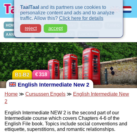
TaalTaal
and its partners use cookies to
personalize content and ads and to analyze
traffic. Allow this?
Click here for details
HOME
CURSUSSEN
IN-COMPANY
PRIVELES
TURBO
reject
accept
AANMELDEN
CONTACT
INTAKE
LOCATIES
€
318
B1-B2
English Intermediate New 2
Home
≫
Cursussen Engels
≫
English Intermediate New
2
English Intermediate NEW 2 is the second part of our
Intermediate course which covers Chapters 4-6 of the
English File book. Topics include social conventions and
ettiquette, superstitions, and romantic relationships.