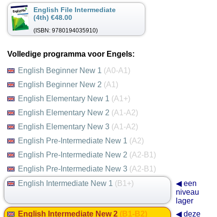
English File Intermediate
(4th) €48.00
(ISBN: 9780194035910)
Volledige programma voor Engels:
English Beginner New 1
(A0-A1)
English Beginner New 2
(A1)
English Elementary New 1
(A1+)
English Elementary New 2
(A1-A2)
English Elementary New 3
(A1-A2)
English Pre-Intermediate New 1
(A2)
English Pre-Intermediate New 2
(A2-B1)
English Pre-Intermediate New 3
(A2-B1)
English Intermediate New 1
(B1+)
◀ een
niveau
lager
English Intermediate New 2
(B1-B2)
◀ deze