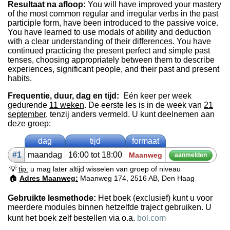
Resultaat na afloop:
You will have improved your mastery
of the most common regular and irregular verbs in the past
participle form, have been introduced to the passive voice.
You have learned to use modals of ability and deduction
with a clear understanding of their differences. You have
continued practicing the present perfect and simple past
tenses, choosing appropriately between them to describe
experiences, significant people, and their past and present
habits.
Frequentie, duur, dag en tijd:
Eén keer per week
gedurende
11 weken
. De eerste les is in de week van
21
september
, tenzij anders vermeld. U kunt deelnemen aan
deze groep:
dag
tijd
formaat
#1
maan­dag
16:00 tot 18:00
Maanweg
aan­mel­den
💡
tip:
u mag later altijd wisselen van groep of niveau
🏠
Adres Maanweg:
Maanweg 174, 2516 AB, Den Haag
Gebruikte lesmethode:
Het boek (exclusief) kunt u voor
meerdere modules binnen hetzelfde traject gebruiken. U
kunt het boek zelf bestellen via o.a.
bol.com