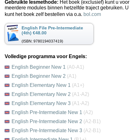
Gebruikte lesmethode:
Het boek (exclusief) kunt u voor
meerdere modules binnen hetzelfde traject gebruiken. U
kunt het boek zelf bestellen via o.a.
bol.com
English File Pre-Intermediate
(4th) €48.00
(ISBN: 9780194037419)
Volledige programma voor Engels:
English Beginner New 1
(A0-A1)
English Beginner New 2
(A1)
English Elementary New 1
(A1+)
English Elementary New 2
(A1-A2)
English Elementary New 3
(A1-A2)
English Pre-Intermediate New 1
(A2)
English Pre-Intermediate New 2
(A2-B1)
English Pre-Intermediate New 3
(A2-B1)
English Intermediate New 1
(B1+)