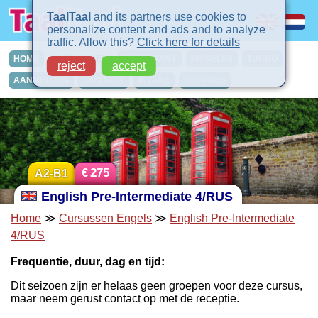
TaalTaal
and its partners use cookies to
personalize content and ads and to analyze
traffic. Allow this?
Click here for details
HOME
CURSUSSEN
IN-COMPANY
PRIVELES
TURBO
reject
accept
AANMELDEN
CONTACT
INTAKE
LOCATIES
€
275
A2-B1
English Pre-Intermediate 4/RUS
Home
≫
Cursussen Engels
≫
English Pre-Intermediate
4/RUS
Frequentie, duur, dag en tijd:
Dit seizoen zijn er helaas geen groepen voor deze cursus,
maar neem gerust contact op met de receptie.